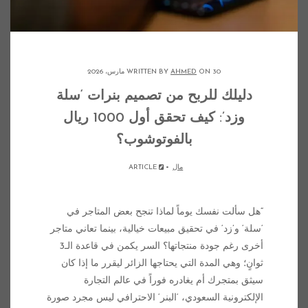
ON 30 مارس، 2026
AHMED
WRITTEN BY
دليلك للربح من تصميم بنرات ‘سلة
وزد’: كيف تحقق أول 1000 ريال
بالفوتوشوب؟
مال
ARTICLE
“هل سألت نفسك يوماً لماذا تنجح بعض المتاجر في
‘سلة‘ و’زد‘ في تحقيق مبيعات خيالية، بينما تعاني متاجر
أخرى رغم جودة منتجاتها؟ السر يكمن في قاعدة الـ3
ثوانٍ؛ وهي المدة التي يحتاجها الزائر ليقرر ما إذا كان
سيثق بمتجرك أم يغادره فوراً في عالم التجارة
الإلكترونية السعودي، ‘البنر‘ الاحترافي ليس مجرد صورة