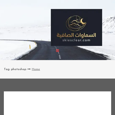
Ski
t
conten
Tag: photoshop
Home